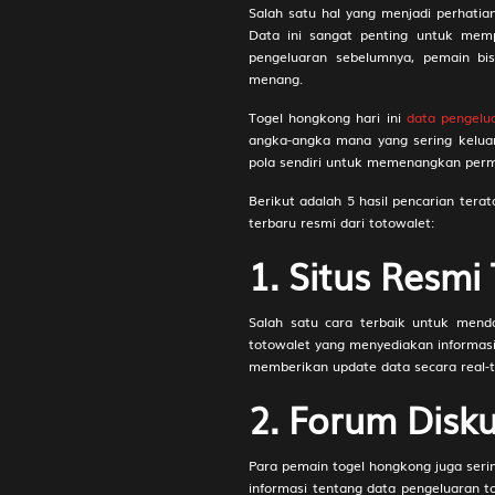
Salah satu hal yang menjadi perhati
Data ini sangat penting untuk memp
pengeluaran sebelumnya, pemain bi
menang.
Togel hongkong hari ini
data pengelu
angka-angka mana yang sering kelua
pola sendiri untuk memenangkan perma
Berikut adalah 5 hasil pencarian tera
terbaru resmi dari totowalet:
1. Situs Resm
Salah satu cara terbaik untuk mend
totowalet yang menyediakan informasi
memberikan update data secara real-ti
2. Forum Disk
Para pemain togel hongkong juga serin
informasi tentang data pengeluaran t