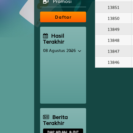
Promosi
13851
Daftar
13850
13849
Hasil
13848
Terakhir
08 Agustus 2026
13847
LUKSEMBURG2
13846
4527
MICHIGAN MID
9689
MOROCCO 3
3602
LIECHTENSEVE
5997
Berita
Terakhir